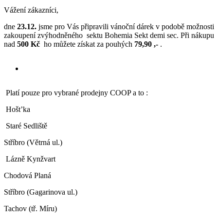
Vážení zákazníci,
dne
23.12.
jsme pro Vás připravili vánoční dárek v podobě možnosti
zakoupení zvýhodněného sektu Bohemia Sekt demi sec. Při nákupu
nad
500 Kč
ho můžete získat za pouhých
79,90 ,-
.
Platí pouze pro vybrané prodejny COOP a to :
Hošt’ka
Staré Sedliště
Stříbro (Větrná ul.)
Lázně Kynžvart
Chodová Planá
Stříbro (Gagarinova ul.)
Tachov (tř. Míru)