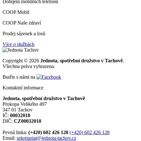
Dobíjení mobilních telefonů
COOP Mobil
COOP Naše zdraví
Prodej sázenek a losů
Více o službách
Copyright © 2026
Jednota, spotřební družstvo v Tachově
.
Všechna práva vyhrazena.
Buďte s námi na
Kontaktní informace
Jednota, spotřební družstvo v Tachově
Prokopa Velikého 497
347 01 Tachov
IČ:
00032018
DIČ:
CZ00032018
Pevná linka:
(+420) 602 426 128
(+420) 602 426 128
Email:
sekretariat@jednota-tachov.cz